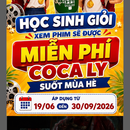
SPIDER MAN 4: KHỞI ĐẦU MỚI_13+
SPIDER MAN 4: BRAND NEW DAY