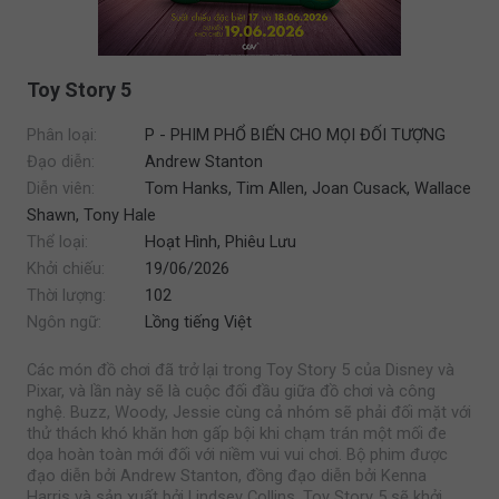
Toy Story 5
Phân loại:
P - PHIM PHỔ BIẾN CHO MỌI ĐỐI TƯỢNG
Đạo diễn:
Andrew Stanton
Diễn viên:
Tom Hanks, Tim Allen, Joan Cusack, Wallace
Shawn, Tony Hale
Thể loại:
Hoạt Hình, Phiêu Lưu
Khởi chiếu:
19/06/2026
Thời lượng:
102
Ngôn ngữ:
Lồng tiếng Việt
Các món đồ chơi đã trở lại trong Toy Story 5 của Disney và
Pixar, và lần này sẽ là cuộc đối đầu giữa đồ chơi và công
nghệ. Buzz, Woody, Jessie cùng cả nhóm sẽ phải đối mặt với
thử thách khó khăn hơn gấp bội khi chạm trán một mối đe
dọa hoàn toàn mới đối với niềm vui vui chơi. Bộ phim được
đạo diễn bởi Andrew Stanton, đồng đạo diễn bởi Kenna
Harris và sản xuất bởi Lindsey Collins. Toy Story 5 sẽ khởi