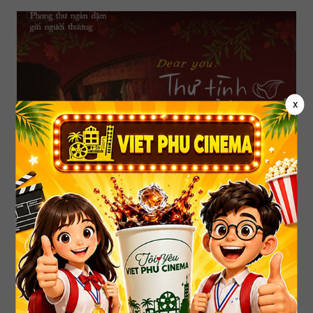
x
DEAR YOU: THƯ TÌNH GỬI NGOẠI