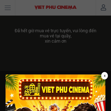
Đã hết giờ mua vé trực tuyến, vui lòng đến
mua vé tại quầy,
xin cảm ơn
x
VIỆT PHÚ CINEMA
CÔNG TY TNHH DỊCH VỤ NGUỒN MỚI
Số ĐKKD : 3502124082 - cấp ngày : 19/04/2012 tại Sở
KHĐT Tỉnh BRVT