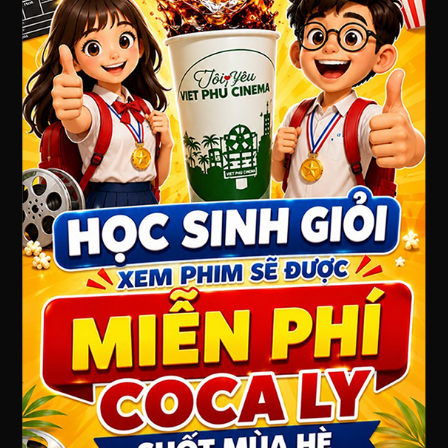
Địa chỉ : 7 Lê Hồng Phong, Phường 7, Thành phố Vũng
Tàu, Bà Rịa - Vũng Tàu
Điện thoại: 0254 3573 655
Website: www.vietphucinema.com
GIỚI THIỆU
Việt Phú Cinema Vũng Tàu
QUY ĐỊNH CHÍNH SÁCH
Chính sách bảo mật thông tin
Chính sách giá và thanh toán
Chính sách giao nhận
Chính sách đổi trả/ hoàn tiền
PHÂN LOẠI PHỔ BIẾN PHIM
FANPAGE