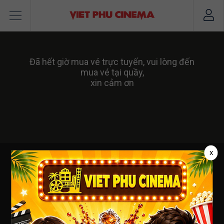
Đã hết giờ mua vé trực tuyến, vui lòng đến
mua vé tại quầy,
xin cảm ơn
x
VIỆT PHÚ CINEMA
CÔNG TY TNHH DỊCH VỤ NGUỒN MỚI
Số ĐKKD : 3502124082 - cấp ngày : 19/04/2012 tại Sở
KHĐT Tỉnh BRVT