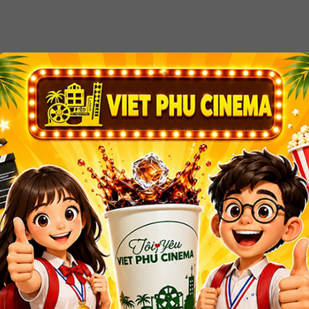
MÃI
GIÁ VÉ
HỖ TRỢ/GÓP Ý/PHẢN ÁNH
THÀNH 
Đã hết giờ mua vé trực tuyến, vui lòng đến mua vé tại quầy
xin cảm ơn
ỆU
QUY ĐỊNH CHÍNH SÁCH
Cinema Vũng Tàu
Chính sách bảo mật thông tin