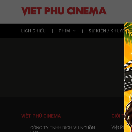
LỊCH CHIẾU
PHIM
SỰ KIỆN / KHUYẾN 
VIỆT PHÚ CINEMA
GIỚI THI
Việt Phú 
CÔNG TY TNHH DỊCH VỤ NGUỒN