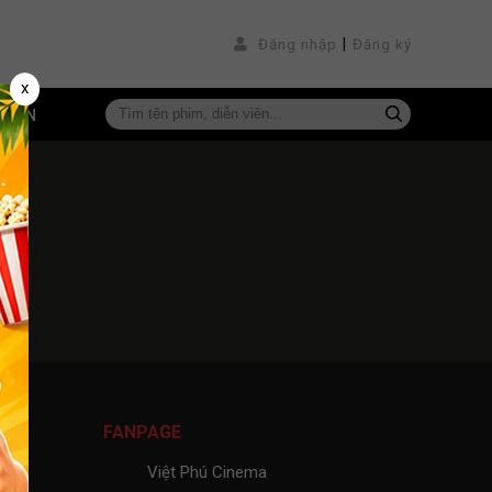
|
Đăng nhập
Đăng ký
x
VIÊN
,
FANPAGE
Việt Phú Cinema