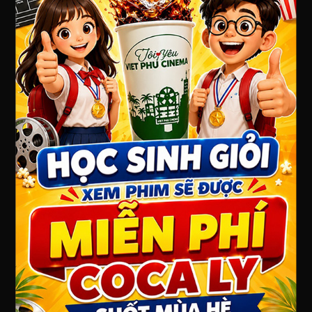
Địa chỉ : 7 Lê Hồng Phong, Phường 7, Thành phố Vũng
Tàu, Bà Rịa - Vũng Tàu
Điện thoại: 0254 3573 655
Website: www.vietphucinema.com
GIỚI THIỆU
Việt Phú Cinema Vũng Tàu
QUY ĐỊNH CHÍNH SÁCH
Chính sách bảo mật thông tin
Chính sách giá và thanh toán
Chính sách giao nhận
Chính sách đổi trả/ hoàn tiền
PHÂN LOẠI PHỔ BIẾN PHIM
FANPAGE