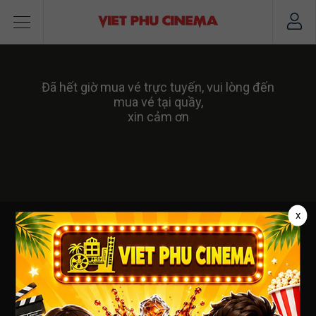
Đã hết giờ mua vé trực tuyến, vui lòng đến
mua vé tại quầy,
xin cảm ơn
x
VIỆT PHÚ CINEMA
CÔNG TY TNHH DỊCH VỤ NGUỒN MỚI
Số ĐKKD : 3502124082 - cấp ngày : 19/04/2012 tại Sở
KHĐT Tỉnh BRVT